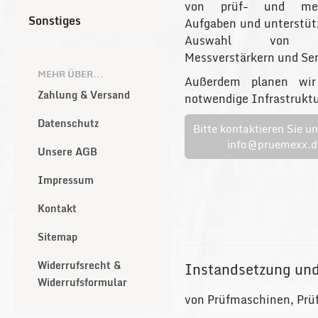
von prüf- und mess
Sonstiges
Aufgaben und unterstütz
Auswahl von Prü
Messverstärkern und Sen
MEHR ÜBER...
Außerdem planen wir
Zahlung & Versand
notwendige Infrastruktu
Datenschutz
Bitte kontaktieren Sie un
info@pruemexx.d
Unsere AGB
Impressum
Kontakt
Sitemap
Widerrufsrecht &
Instandsetzung und
Widerrufsformular
von Prüfmaschinen, Prü