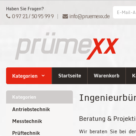
Haben Sie Fragen?
0 97 21 / 50 95 99 9
|
info@pruemexx.de
Startseite
Warenkorb
K
Kategorien
Ingenieurbür
Kategorien
Antriebstechnik
Beratung & Projekt
Messtechnik
Wir beraten Sie bei der
Prüftechnik